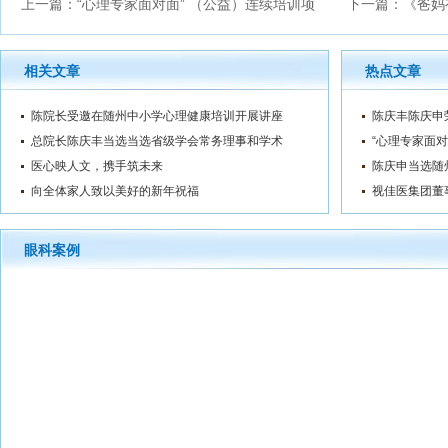
上一篇：
“心理专家面对面” （公益）连续培训项
下一篇：
《爸妈
目
卫健委优
相关文章
热点文章
陈院长受邀在随州中小学心理健康培训开展讲座
陈庆丰陈庆申
总院长陈庆丰当选当选省级学会常务理事和学术
“心理专家面对
医心映人文，携手筑未来
陈庆申当选随
向全体家人致以美好的新年祝福
视佳医集团董
眼科案例