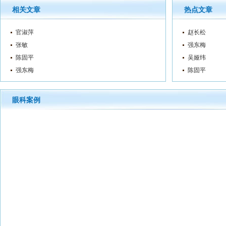
相关文章
热点文章
官淑萍
赵长松
张敏
强东梅
陈固平
吴娅纬
强东梅
陈固平
眼科案例