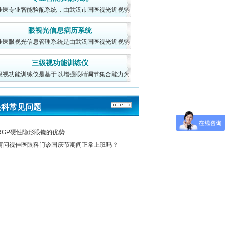
眼科副主任医师 眼视光专家 现
佳医专业智能验配系统，由武汉市国医视光近视弱
武汉视佳医眼科近视矫治...
[详细]
视研究院开发中心
眼视光信息病历系统
佳医眼视光信息管理系统是由武汉国医视光近视弱
视研究院研发（武
三级视功能训练仪
级视功能训练仪是基于以增强眼睛调节集合能力为
核心的视功能训练
眼科常见问题
RGP硬性隐形眼镜的优势
请问视佳医眼科门诊国庆节期间正常上班吗？