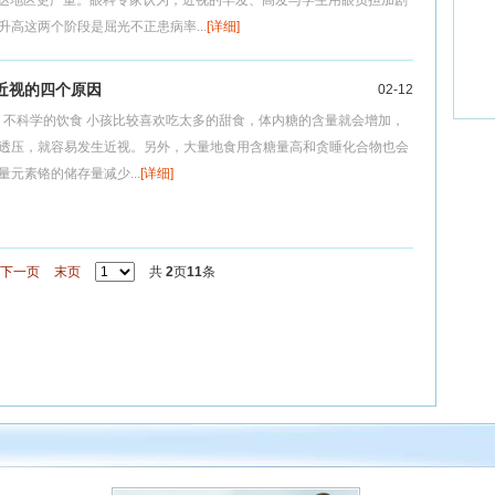
济发达地区更严重。眼科专家认为，近视的早发、高发与学生用眼负担加剧
高这两个阶段是屈光不正患病率...
[详细]
近视的四个原因
02-12
1、不科学的饮食 小孩比较喜欢吃太多的甜食，体内糖的含量就会增加，
透压，就容易发生近视。另外，大量地食用含糖量高和贪睡化合物也会
元素铬的储存量减少...
[详细]
下一页
末页
共
2
页
11
条