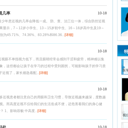
视几率
10-18
青少年患近视的几率会降低一成。 防、查、治三位一体，综合防控近视
显示，7～12岁小学生、13～15岁初中生、16～18岁高中生及19～
.71%、74.36%、83.28%和86.36...
[详细]
10-18
近视眼不单指视力低下，而且眼睛经常会感到干涩和疲劳，精神难以集
象，这些都会让孩子在学习的过程中受到困扰，可能影响孩子的学习质
医
子近视了，家长都急着配...
[详细]
10-18
多近视患者都注意自己的用眼和卫生习惯，导致近视越来越深，度数越
视。而高度近视不仅给我们的生活造成不便，还危害着我们的身心健
 1、影响容貌 中高度...
[详细]
视
好处
10-18