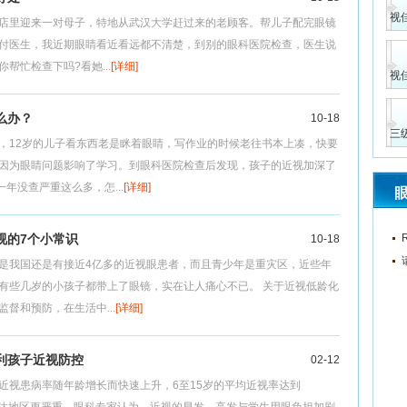
视
店里迎来一对母子，特地从武汉大学赶过来的老顾客。帮儿子配完眼镜
付医生，我近期眼睛看近看远都不清楚，到别的眼科医院检查，医生说
帮忙检查下吗?看她...
[详细]
视
么办？
10-18
三
，12岁的儿子看东西老是眯着眼睛，写作业的时候老往书本上凑，快要
因为眼睛问题影响了学习。到眼科医院检查后发现，孩子的近视加深了
一年没查严重这么多，怎...
[详细]
视的7个小常识
10-18
是我国还是有接近4亿多的近视眼患者，而且青少年是重灾区，近些年
有些几岁的小孩子都带上了眼镜，实在让人痛心不已。 关于近视低龄化
督和预防，在生活中...
[详细]
利孩子近视防控
02-12
近视患病率随年龄增长而快速上升，6至15岁的平均近视率达到