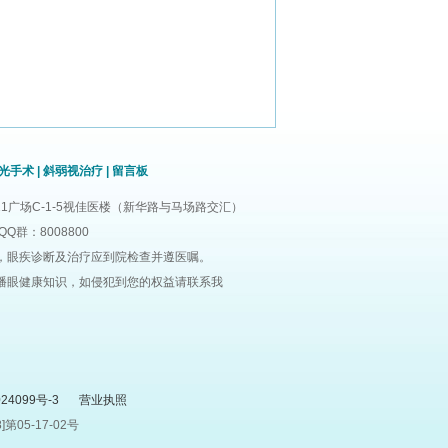
光手术
|
斜弱视治疗
|
留言板
1广场C-1-5视佳医楼（新华路与马场路交汇）
QQ群：8008800
，眼疾诊断及治疗应到院检查并遵医嘱。
播眼健康知识，如侵犯到您的权益请联系我
24099号-3
营业执照
05-17-02号