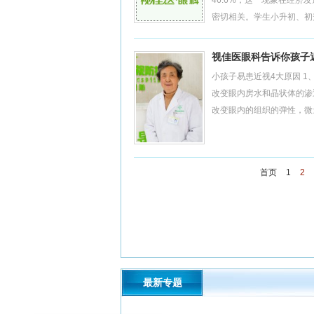
46.6%，这一现象在经
密切相关。学生小升初、初升
视佳医眼科告诉你孩子
小孩子易患近视4大原因 
改变眼内房水和晶状体的渗
改变眼内的组织的弹性，微量
首页
1
2
最新专题