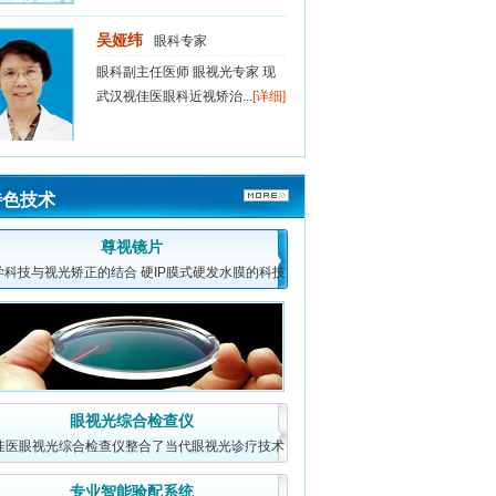
吴娅纬
眼科专家
眼科副主任医师 眼视光专家 现
武汉视佳医眼科近视矫治...
[详细]
强东梅
眼科专家
特色技术
主任医师 原武汉三医院眼科主任
现武汉视佳医眼科近视...
[详细]
尊视镜片
学科技与视光矫正的结合 硬IP膜式硬发水膜的科技
成果，它将易清洗
赵长松
眼科专家
教授、主任医师 华中科技大学硕
士生导师 原武汉同济医...
[详细]
眼视光综合检查仪
佳医眼视光综合检查仪整合了当代眼视光诊疗技术
吴娅纬
眼科专家
的诸多方法，对眼
专业智能验配系统