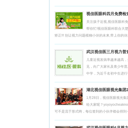
视佳医眼科四月免费检
关注孩子近视,视佳医眼科免
帮你忙!视佳医眼科联合大楚
矫正!!! 别让视力问题模糊小伢的未来,带上你的伢赶.
武汉视佳医三月视力普
儿童近视发病率越来越高，据不
见，向广大家长及青少年普
中学，为近千名初中生进行视
湖北视佳医眼视光集团2
1月28日，视佳医眼视光
给大家呢？yoyoyoche
可不是流于形式哟，每位签到的小伙伴都会得到一张
武汉视佳医眼科6月视