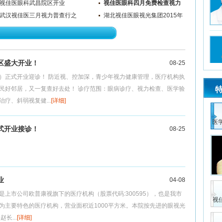
开业！
视佳医眼科武昌院区开业
接诊！
视佳医眼科四月免费检查视力
武汉视佳医三月视力普查行之
活动开始啦!
湖北视佳医眼视光集团2015年
育才中学
会
区盛大开业！
08-25
）正式开业迎诊！ 防近视、控加深，青少年视力健康管理，医疗机构执
民好邻居，又一复查好去处！ 诊疗范围：眼病诊疗、视力检查、医学验
疗、斜弱视复健...
[详细]
医
式开业接诊！
08-25
业
04-08
上市公司欧普康视旗下的医疗机构（股票代码:300595），也是我市
视
为主要特色的医疗机构，营业面积近1000平方米。本院按先进的眼视光
长...
[详细]