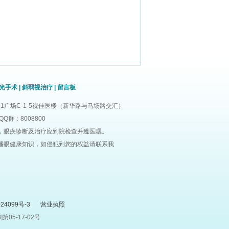
光手术
|
斜弱视治疗
|
留言板
1广场C-1-5视佳医楼（新华路与马场路交汇）
QQ群：8008800
，眼疾诊断及治疗应到院检查并遵医嘱。
播眼健康知识，如侵犯到您的权益请联系我
24099号-3
营业执照
05-17-02号