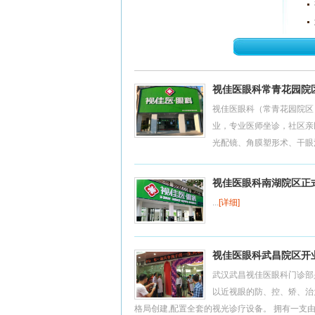
视佳医眼科常青花园院
视佳医眼科（常青花园院区
业，专业医师坐诊，社区亲
光配镜、角膜塑形术、干眼治
视佳医眼科南湖院区正
...
[详细]
视佳医眼科武昌院区开
武汉武昌视佳医眼科门诊部是
以近视眼的防、控、矫、治
格局创建,配置全套的视光诊疗设备。 拥有一支由赵