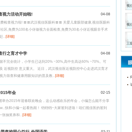
视
查视力活动开始啦!
04-08
费检查视力啦! 〓〓武汉视佳医眼科〓〓 关爱儿童眼部健康,视佳医眼科
视
社区,免费为100名小伢做视力全面检查,免费为30名小伢近视眼非手术
..
[详细]
三
查行之育才中学
04-08
完全统计，小学生已达到20% ~30%,高中生高达60% ~70%。可
及 近视防控 意义重大。 近日，武汉视佳医近视防控中心走进武汉育才
力筛查和健康用眼知识的普及教...
[详细]
015年会
02-15
集团举办2015年迎春联欢晚会，这么动感欢乐的年会，小编怎么能不分享
aknow...快和小编一起看热闹！ 铛铛铛~大家签到进场！咱们视佳医的签到
抽奖券和...
[详细]
力普查校园公益行-外国语学
02-11