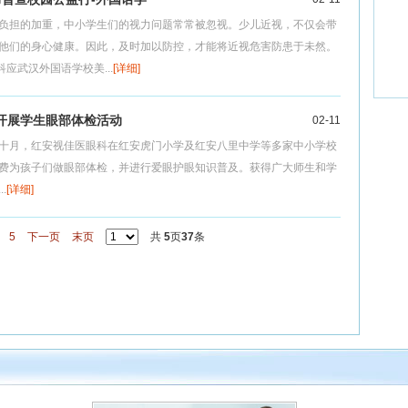
负担的加重，中小学生们的视力问题常常被忽视。少儿近视，不仅会带
他们的身心健康。因此，及时加以防控，才能将近视危害防患于未然。
应武汉外国语学校美...
[详细]
开展学生眼部体检活动
02-11
十月，红安视佳医眼科在红安虎门小学及红安八里中学等多家中小学校
费为孩子们做眼部体检，并进行爱眼护眼知识普及。获得广大师生和学
.
[详细]
5
下一页
末页
共
5
页
37
条