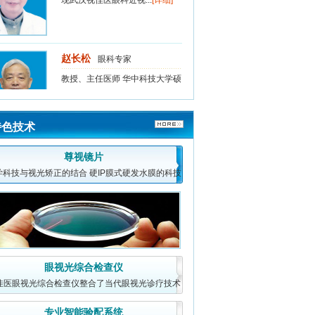
赵长松
眼科专家
教授、主任医师 华中科技大学硕
士生导师 原武汉同济医...
[详细]
特色技术
吴娅纬
眼科专家
尊视镜片
眼科副主任医师 眼视光专家 现
学科技与视光矫正的结合 硬IP膜式硬发水膜的科技
武汉视佳医眼科近视矫治...
[详细]
成果，它将易清洗
眼视光综合检查仪
佳医眼视光综合检查仪整合了当代眼视光诊疗技术
的诸多方法，对眼
专业智能验配系统