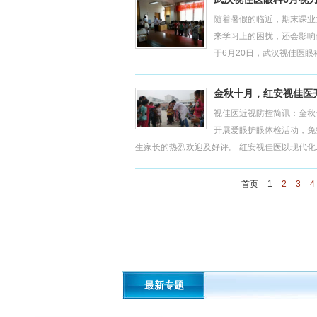
随着暑假的临近，期末课业
来学习上的困扰，还会影响
于6月20日，武汉视佳医眼科
金秋十月，红安视佳医
视佳医近视防控简讯：金秋
开展爱眼护眼体检活动，免
生家长的热烈欢迎及好评。 红安视佳医以现代化..
首页
1
2
3
4
最新专题