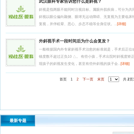
武汉眼科专家告诉您什么是斜视？
斜视是指两眼不能同时注视目标。属眼外肌疾病，可分为共
斜视以眼位偏向颞侧、眼球无运动障碍、无复视为主要临床
复视，并伴眩晕、恶心、步态不稳等全身症状。...
[详细]
外斜视手术一段时间后为什么会复发？
一般根据国内外专家斜视手术治愈的标准就是，手术后正位
镜度数不超过正负10 △。 有些小孩，手术出院时斜视度
现孩子的斜视发生变化，甚至有些外斜视的孩子会...
[详细]
首页
1
2
下一页
末页
共
2
页
最新专题