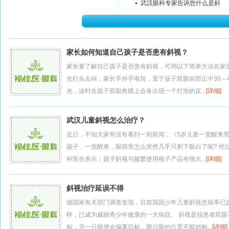
武汉眼科专家告诉您什么是斜
视？
家长如何知道自己孩子是否患有斜视？
家长要了解自己孩子是否患有斜视，可用以下简单方法在家
光灯头去掉，家长手持手电筒，置于孩子双眼前部正中30～
光，这时在孩子双眼角膜上会各出现一个灯泡的反...
[详细]
武汉儿童斜视怎么治疗？
近日，不知大家有没有看到一则新闻：《5岁儿童一觉醒来黑
孩子，一觉醒来，眼睛里怎么突然几乎只剩下眼白了呢? 经
科医生表示：孩子斜视与频繁使用电子产品有很大...
[详细]
斜视治疗延误不得
据国家有关部门调查发现，目前我国少年儿童斜视患病率已
样，已成为威胁青少年健康的一大病症。 斜视是指患者双
标，另一只眼便会偏离目标，两只眼的位置不能对称...
[详细]