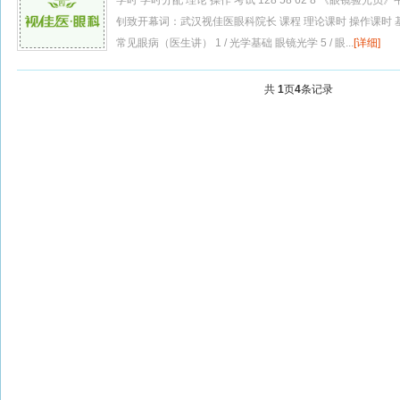
学时 学时分配 理论 操作 考试 128 58 62 8 《眼镜验
钊致开幕词：武汉视佳医眼科院长 课程 理论课时 操作课时 基
常见眼病（医生讲） 1 / 光学基础 眼镜光学 5 / 眼...
[详细]
共
1
页
4
条记录