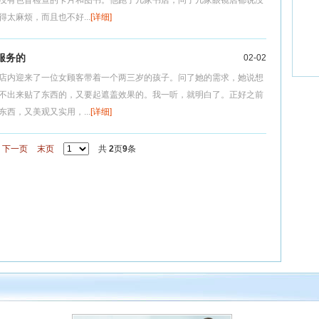
没有色盲检查的卡片和图书。他跑了几家书店，问了几家眼镜店都说没
太麻烦，而且也不好...
[详细]
服务的
02-02
店内迎来了一位女顾客带着一个两三岁的孩子。问了她的需求，她说想
不出来贴了东西的，又要起遮盖效果的。我一听，就明白了。正好之前
西，又美观又实用，...
[详细]
下一页
末页
共
2
页
9
条