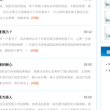
视
光。倪医生找到我说，有个弱视小朋友从外院转来的，不配合检查，看
话，自己从事少儿弱视诊疗工作好多年了，什么样的调皮孩子都见识过
人头疼啊。他根本就...
[详细]
视
复视力？
02-12
三
作一个多月了，在此期间认识了许多在视力障碍的孩子们，心里一方面
个世界而感到惋惜，一方面又为有复健园这样的康复训练机构而感到庆
，嘴甜有小脾气，一...
[详细]
够的耐心
02-02
佳医治疗斜弱视效果很好，抱着试试的心态来到了我们视佳医。 记得刚
不是打孩子就是骂孩子，耐心也不够。孩子当然也很调皮，做治疗也很
长时间，恨不得马上...
[详细]
客为亲人
02-02
位在某医院工作的顾客。他来店的原因：因为要为国防生们做体检，需