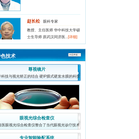
赵长松
眼科专家
教授、主任医师 华中科技大学硕
士生导师 原武汉同济医...
[详细]
特色技术
吴娅纬
眼科专家
眼科副主任医师 眼视光专家 现
尊视镜片
武汉视佳医眼科近视矫治...
[详细]
学科技与视光矫正的结合 硬IP膜式硬发水膜的科技
成果，它将易清洗
眼视光综合检查仪
佳医眼视光综合检查仪整合了当代眼视光诊疗技术
的诸多方法，对眼
专业智能验配系统