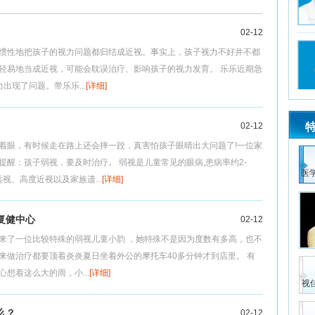
02-12
惯性地把孩子的视力问题都归结成近视。事实上，孩子视力不好并不都
轻易地当成近视，可能会耽误治疗、影响孩子的视力发育。 乐乐近期急
出现了问题。带乐乐...
[详细]
02-12
着眼，有时候走在路上还会摔一跤，真害怕孩子眼晴出大问题了!一位家
提醒：孩子弱视，要及时治疗。 弱视是儿童常见的眼病,患病率约2-
医
视、高度近视以及家族遗...
[详细]
复健中心
02-12
来了一位比较特殊的弱视儿童小韵 ，她特殊不是因为度数有多高，也不
来做治疗都要顶着炎炎夏日坐着外公的摩托车40多分钟才到店里。 有
想着这么大的雨，小...
[详细]
视
么？
02-12