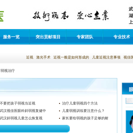
服务一览
突出贡献项目
专家团队
专业技术
近视
激光手术
近视一般是如何形成的
儿童近视注意事项
视佳
童弱视治疗
不要把孩子弱视当近视
治疗儿童弱视四个方法
武汉视佳医眼科斜弱视复健中
儿童弱视训练要注意什么？
心
武汉斜弱视儿童怎么恢复视
家长要给弱视的孩子足够的耐
力？
心