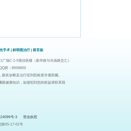
光手术
|
斜弱视治疗
|
留言板
1广场C-1-5视佳医楼（新华路与马场路交汇）
QQ群：8008800
，眼疾诊断及治疗应到院检查并遵医嘱。
播眼健康知识，如侵犯到您的权益请联系我
24099号-3
营业执照
05-17-02号