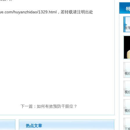
eye.com/huyanzhidao/1329.html
，若转载请注明出处
医
视
视
下一篇：
如何有效预防干眼症？
视
热点文章
三