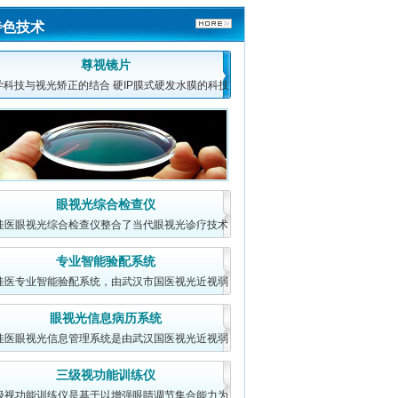
特色技术
尊视镜片
学科技与视光矫正的结合 硬IP膜式硬发水膜的科技
成果，它将易清洗
眼视光综合检查仪
强东梅
佳医眼视光综合检查仪整合了当代眼视光诊疗技术
眼科专家
的诸多方法，对眼
主任医师 原武汉三医院眼科主任
专业智能验配系统
现武汉视佳医眼科近视...
[详细]
佳医专业智能验配系统，由武汉市国医视光近视弱
视研究院开发中心
眼视光信息病历系统
佳医眼视光信息管理系统是由武汉国医视光近视弱
赵长松
眼科专家
视研究院研发（武
教授、主任医师 华中科技大学硕
三级视功能训练仪
士生导师 原武汉同济医...
[详细]
级视功能训练仪是基于以增强眼睛调节集合能力为