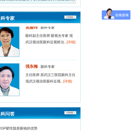
核心的视功能训练
眼科专家
吴娅纬
眼科专家
眼科副主任医师 眼视光专家 现
武汉视佳医眼科近视矫治...
[详细]
强东梅
眼科专家
主任医师 原武汉三医院眼科主任
现武汉视佳医眼科近视...
[详细]
赵长松
眼科专家
教授、主任医师 华中科技大学硕
眼科问答
士生导师 原武汉同济医...
[详细]
RGP硬性隐形眼镜的优势