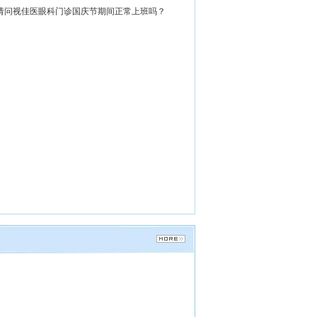
请问视佳医眼科门诊国庆节期间正常上班吗？
吴娅纬
眼科专家
眼科副主任医师 眼视光专家 现
武汉视佳医眼科近视矫治...
[详细]