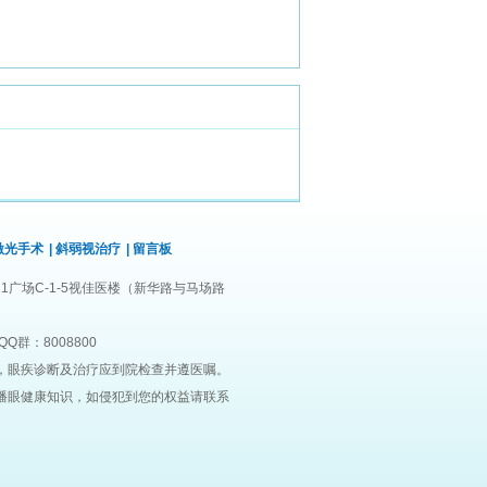
激光手术
|
斜弱视治疗
|
留言板
1广场C-1-5视佳医楼（新华路与马场路
QQ群：8008800
，眼疾诊断及治疗应到院检查并遵医嘱。
播眼健康知识，如侵犯到您的权益请联系