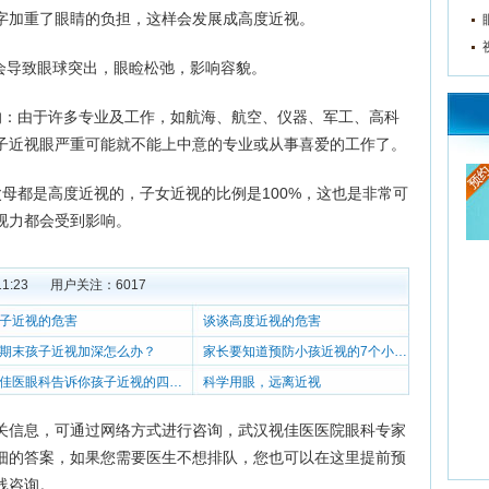
字加重了眼睛的负担，这样会发展成高度近视。
导致眼球突出，眼睑松弛，影响容貌。
：由于许多专业及工作，如航海、航空、仪器、军工、高科
子近视眼严重可能就不能上中意的专业或从事喜爱的工作了。
都是高度近视的，子女近视的比例是100%，这也是非常可
视力都会受到影响。
1:23
用户关注：
6017
子近视的危害
谈谈高度近视的危害
期末孩子近视加深怎么办？
家长要知道预防小孩近视的7个小常识
视佳医眼科告诉你孩子近视的四个原因
科学用眼，远离近视
关信息，可通过网络方式进行咨询，武汉视佳医医院眼科专家
细的答案，如果您需要医生不想排队，您也可以在这里提前预
线咨询。