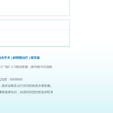
激光手术
|
斜弱视治疗
|
留言板
1广场C-1-5视佳医楼（新华路与马场路
QQ群：8008800
，眼疾诊断及治疗应到院检查并遵医嘱。
播眼健康知识，如侵犯到您的权益请联系