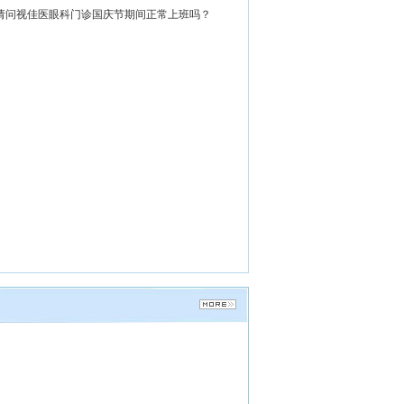
教授、主任医师 华中科技大学硕
请问视佳医眼科门诊国庆节期间正常上班吗？
士生导师 原武汉同济医...
[详细]
吴娅纬
眼科专家
眼科副主任医师 眼视光专家 现
武汉视佳医眼科近视矫治...
[详细]