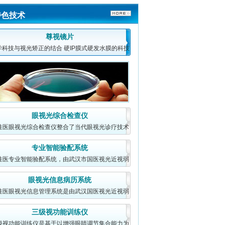
特色技术
尊视镜片
学科技与视光矫正的结合 硬IP膜式硬发水膜的科技
成果，它将易清洗
眼视光综合检查仪
佳医眼视光综合检查仪整合了当代眼视光诊疗技术
的诸多方法，对眼
专业智能验配系统
佳医专业智能验配系统，由武汉市国医视光近视弱
强东梅
眼科专家
视研究院开发中心
眼视光信息病历系统
主任医师 原武汉三医院眼科主任
佳医眼视光信息管理系统是由武汉国医视光近视弱
现武汉视佳医眼科近视...
[详细]
视研究院研发（武
三级视功能训练仪
级视功能训练仪是基于以增强眼睛调节集合能力为