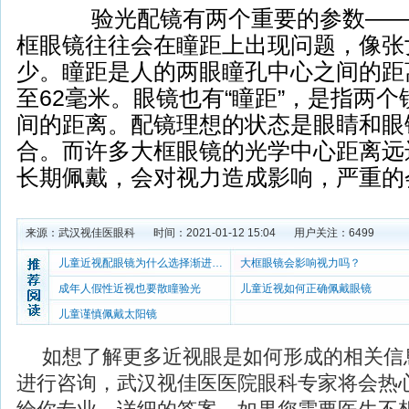
验光配镜有两个重要的参数——
框眼镜往往会在瞳距上出现问题，像张
少。瞳距是人的两眼瞳孔中心之间的距
至62毫米。眼镜也有“瞳距”，是指两
间的距离。配镜理想的状态是眼睛和眼镜
合。而许多大框眼镜的光学中心距离远
长期佩戴，会对视力造成影响，严重的
来源：
武汉视佳医眼科
时间：2021-01-12 15:04
用户关注：
6499
儿童近视配眼镜为什么选择渐进片？
大框眼镜会影响视力吗？
成年人假性近视也要散瞳验光
儿童近视如何正确佩戴眼镜
儿童谨慎佩戴太阳镜
如想了解更多近视眼是如何形成的相关信
进行咨询，武汉视佳医医院眼科专家将会热