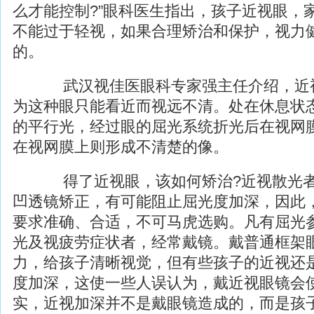
么才能控制?”眼科医生指出，孩子近视眼，
不能过于轻视，如果合理
矫治
和保护，视力
的。
武汉视佳医眼科专家强主任介绍，近
为这种眼只能看近而视远不清。处在休息状
的平行光，经过眼的屈光系统折光后在视网
在视网膜上则形成不清楚的像。
得了近视眼，该如何
矫治
?近视散光
凹透镜矫正，有可能阻止屈光度加深，因此
要求准确、合适，不可马虎选购。凡有屈光
光及视疲劳症状者，经常戴镜。戴普通框架
力，给孩子清晰视觉，但有些孩子的近视还
度加深，这使一些人误认为，戴近视眼镜会
实，近视加深并不是戴眼镜造成的，而是孩